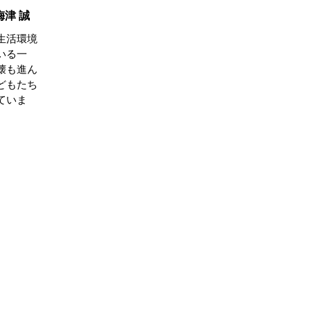
梅津 誠
生活環境
いる一
壊も進ん
どもたち
ていま