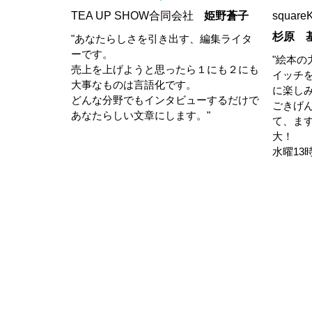
TEA UP SHOW合同会社
姫野蒼子
squa
杉原 
"あなたらしさを引き出す、編集ライタ
ーです。
"絵本の
売上を上げようと思ったら１にも２にも
イッチ
大事なものは言語化です。
に楽し
どんな分野でもインタビューするだけで
ごきげ
あなたらしい文章にします。"
て、ま
大！
水曜13