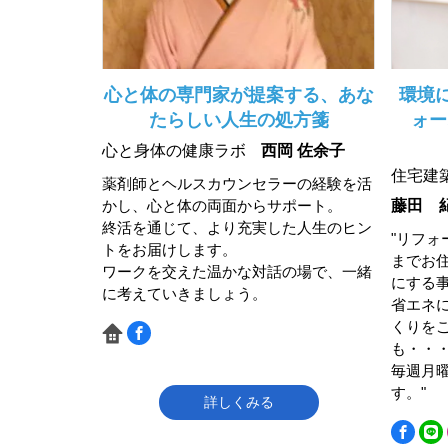
心と体の専門家が提案する、あな
環境
たらしい人生の処方箋
ォー
心と身体の健康ラボ
西岡 佐余子
住宅建
薬剤師とヘルスカウンセラーの経験を活
かし、心と体の両面からサポート。
藤田 
終活を通じて、より充実した人生のヒン
"リフォ
トをお届けします。
までお
ワークを交えた温かな対話の場で、一緒
にする
に考えていきましょう。
省エネ
くりを
も・・
毎週月曜
す。"
詳しくみる