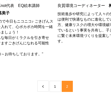
reKnot代表 EQ絵本講師
良質環境コーディネーター
基美子
技術進歩や研究によって人々の
は便利で快適なものに進化して
力で今日もニコニコ♪ ごきげんス
方、健康リスクの増大や環境破
を入れて、心ポカポカ時間を一緒
でいるという事実を共有し、子
みましょう！
に繋ぐ未来環境づくりを提案し
んな毎日がミラクルを引き寄せ
す。
すますごきげんになれる可能性
時～お待ちしております。"
1
2