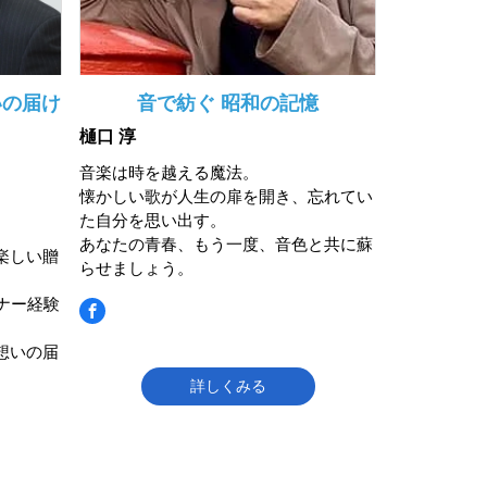
いの届け
音で紡ぐ 昭和の記憶
樋口 淳
音楽は時を越える魔法。
懐かしい歌が人生の扉を開き、忘れてい
た自分を思い出す。
あなたの青春、もう一度、音色と共に蘇
楽しい贈
らせましょう。
ナー経験
想いの届
詳しくみる