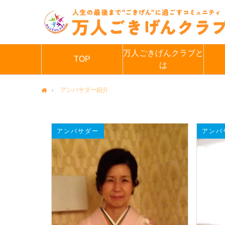
万人ごきげんクラブと
TOP
は
アンバサダー紹介
Home
アンバサダー
アンバ