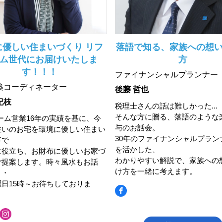
に優しい住まいづくり リフ
落語で知る、家族への想
ム世代にお届けいたしま
方
す！！！
ファイナンシャルプランナー
築コーディネーター
後藤 哲也
紀枝
税理士さんの話は難しかった...
そんな方に贈る、落語のような
ーム営業16年の実績を基に、今
与のお話会。
住いのお宅を環境に優しい住まい
30年のファイナンシャルプラン
事で
を活かした、
に役立ち、お財布に優しいお家づ
わかりやすい解説で、家族への
ご提案します。時々風水もお話
け方を一緒に考えます。
・・
日15時～お待ちしておりま