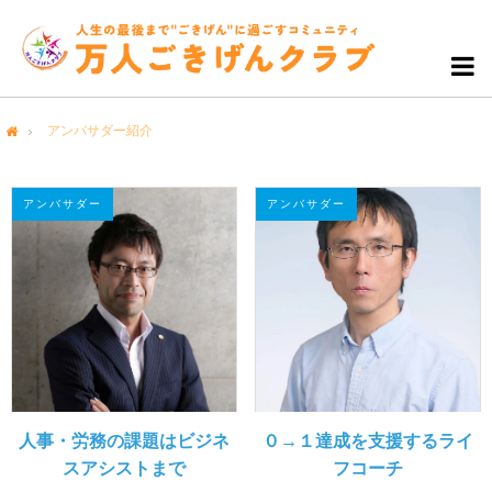
アンバサダー紹介
me
アンバサダー
アンバサダー
人事・労務の課題はビジネ
０→１達成を支援するライ
スアシストまで
フコーチ