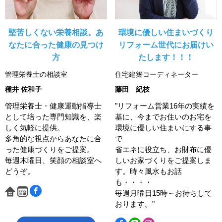
堅苦しくない栄養相談。あ
環境に優しい住まいづくり
なたに合った健康の見つけ
リフォーム世代にお届けい
方
たします！！！
管理栄養士の相談室
住宅建築コーディネーター
種井 佐和子
藤田 紀枝
管理栄養士・健康運動指導士
"リフォーム営業16年の実績を
として培った専門知識を、楽
基に、今までお住いのお宅を
しく気軽に提供。
環境に優しい住まいにする事
多角的な視点からあなたに合
で
った健康づくりをご提案。
省エネに役立ち、お財布に優
毎週木曜日、笑顔の相談室へ
しいお家づくりをご提案しま
どうぞ。
す。時々風水もお話
も・・・・
毎週月曜日15時～お待ちして
おります。"