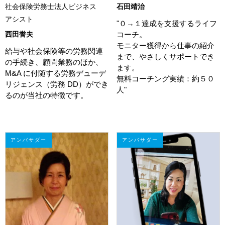
社会保険労務士法人ビジネス
石田靖治
アシスト
"０→１達成を支援するライフ
西田誉夫
コーチ。
モニター獲得から仕事の紹介
給与や社会保険等の労務関連
まで、やさしくサポートでき
の手続き、顧問業務のほか、
ます。
M&A に付随する労務デューデ
無料コーチング実績：約５０
リジェンス（労務 DD）ができ
人"
るのが当社の特徴です。
アンバサダー
アンバサダー