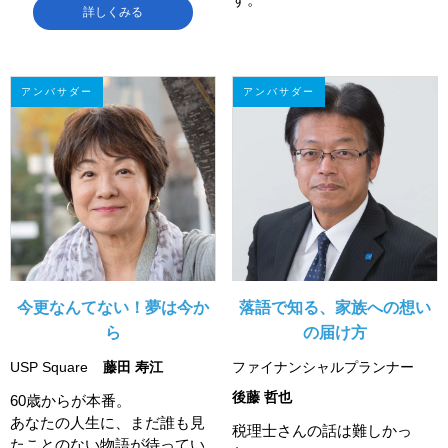
詳しくみる
アンバサダー
アンバサダー
今更なんてない！夢は今か
落語で知る、家族への想い
ら
の届け方
USP Square
藤田 寿江
ファイナンシャルプランナー
後藤 哲也
60歳からが本番。
あなたの人生に、まだ誰も見
税理士さんの話は難しかっ
たことのない物語が待ってい