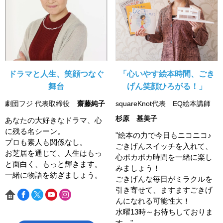
ドラマと人生、笑顔つなぐ
「心いやす絵本時間、ごき
舞台
げん笑顔ひろがる！」
劇団フジ 代表取締役
齋藤純子
squareKnot代表 EQ絵本講師
杉原 基美子
あなたの大好きなドラマ、心
に残る名シーン。
"絵本の力で今日もニコニコ♪
プロも素人も関係なし。
ごきげんスイッチを入れて、
お芝居を通じて、人生はもっ
心ポカポカ時間を一緒に楽し
と面白く、もっと輝きます。
みましょう！
一緒に物語を紡ぎましょう。
ごきげんな毎日がミラクルを
引き寄せて、ますますごきげ
んになれる可能性大！
水曜13時～お待ちしておりま
す。"