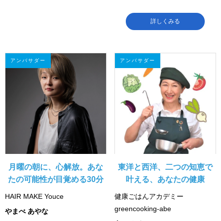
詳しくみる
アンバサダー
アンバサダー
月曜の朝に、心解放。あな
東洋と西洋、二つの知恵で
たの可能性が目覚める30分
叶える、あなたの健康
HAIR MAKE Youce
健康ごはんアカデミー
greencooking-abe
やまべ あやな