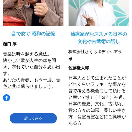
音で紡ぐ 昭和の記憶
治療家がおススメる日本の
文化や古武術の話し
樋口 淳
株式会社さくらボディケアラ
音楽は時を越える魔法。
ボ
懐かしい歌が人生の扉を開
き、忘れていた自分を思い出
佐藤巌大郎
す。
日本人として生まれたことが
あなたの青春、もう一度、音
どれくらいラッキーな事かを
色と共に蘇らせましょう。
皆で考える機会にして頂ける
と幸いです♪（＾ω＾）神道、
日本の歴史、文化、古武術、
昔の方々の知恵、美しい生き
方、音霊言霊などにご興味が
詳しくみる
ある方