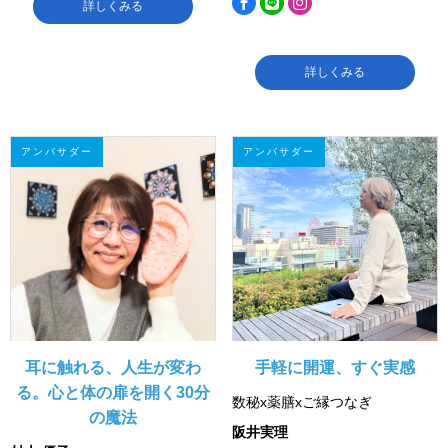
詳しくみる
詳しくみる
アンバサダー
アンバサダー
耳に触れる、人生が変わ
手軽に開運、すぐ実感
る。心と体の扉を開く30分
数秘x薬膳xご縁つなぎ
の魔法
阪井実理