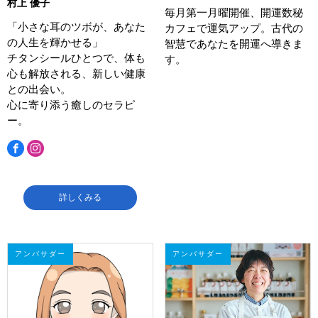
村上 優子
毎月第一月曜開催、開運数秘
「小さな耳のツボが、あなた
カフェで運気アップ。古代の
の人生を輝かせる」
智慧であなたを開運へ導きま
チタンシールひとつで、体も
す。
心も解放される、新しい健康
との出会い。
心に寄り添う癒しのセラピ
ー。
詳しくみる
アンバサダー
アンバサダー