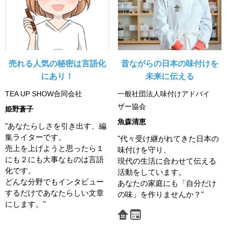
売れる人気の秘密は言語化
昔ながらの日本の味付けを
にあり！
未来に伝える
TEA UP SHOW合同会社
一般社団法人味付けアドバイ
ザー協会
姫野蒼子
魚森清恵
"あなたらしさを引き出す、編
集ライターです。
"代々受け継がれてきた日本の
売上を上げようと思ったら１
味付けを守り、
にも２にも大事なものは言語
現代の生活に合わせて伝える
化です。
活動をしています。
どんな分野でもインタビュー
あなたの家庭にも「自分だけ
するだけであなたらしい文章
の味」を作りませんか？"
にします。"